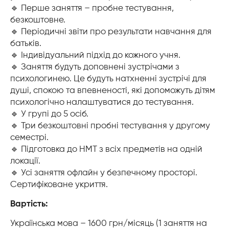
🔹 Перше заняття – пробне тестування,
безкоштовне.
🔹 Періодичні звіти про результати навчання для
батьків.
🔹 Індивідуальний підхід до кожного учня.
🔹 Заняття будуть доповнені зустрічами з
психологинею. Це будуть натхненні зустрічі для
душі, спокою та впевненості, які допоможуть дітям
психологічно налаштуватися до тестування.
🔹 У групі до 5 осіб.
🔹 Три безкоштовні пробні тестування у другому
семестрі.
🔹 Підготовка до НМТ з всіх предметів на одній
локації.
🔹 Усі заняття офлайн у безпечному просторі.
Сертифіковане укриття.
Вартість:
Українська мова – 1600 грн/місяць (1 заняття на