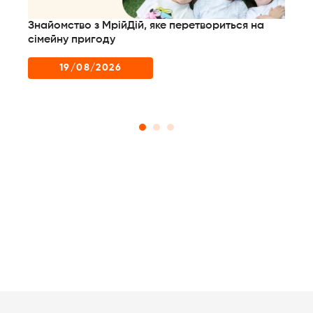
Знайомство з МрійДій, яке перетвориться на
Дл
них
сімейну пригоду
до
пр
19/08/2026