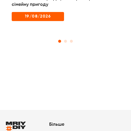
сімейну пригоду
пр
сц
19/08/2026
Більше