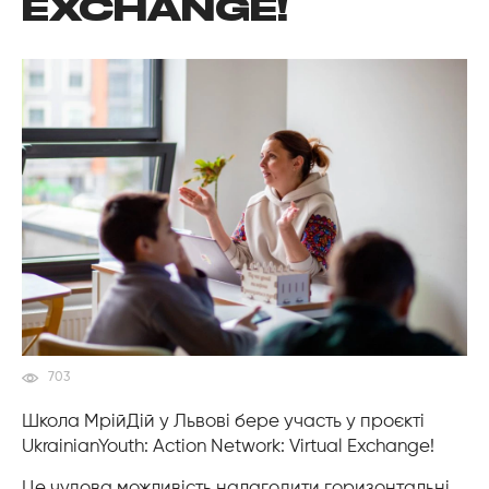
EXCHANGE!
703
Школа МрійДій у Львові бере участь у проєкті
UkrainianYouth: Action Network: Virtual Exchange!
Це чудова можливість налагодити горизонтальні