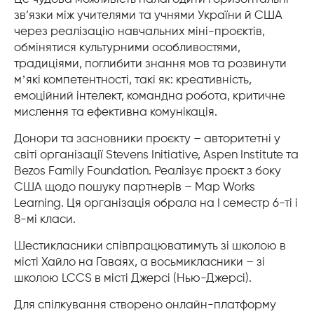
зв’язки між учителями та учнями України й США
через реалізацію навчальних міні-проєктів,
обмінятися культурними особливостями,
традиціями, поглибити знання мов та розвинути
мʼякі компетентності, такі як: креативність,
емоційний інтелект, командна робота, критичне
мислення та ефективна комунікація.
Донори та засновники проєкту – авторитетні у
світі організації Stevens Initiative, Aspen Institute та
Bezos Family Foundation. Реалізує проєкт з боку
США щодо пошуку партнерів – Map Works
Learning. Ця організація обрала на І семестр 6-ті і
8-мі класи.
Шестикласники співпрацюватимуть зі школою в
місті Хайло на Гаваях, а восьмикласники – зі
школою LCCS в місті Джерсі (Нью-Джерсі).
Для спілкування створено онлайн-платформу