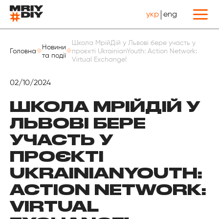
укр
eng
Назад
Школа МрійДій у Львові бере участь у
Новини
Головна
проєкті UkrainianYouth: Action Network:
та події
Virtual Exchange!
02/10/2024
ШКОЛА МРІЙДІЙ У
ЛЬВОВІ БЕРЕ
УЧАСТЬ У
ПРОЄКТІ
UKRAINIANYOUTH:
ACTION NETWORK:
VIRTUAL