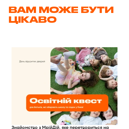
ВАМ МОЖЕ БУТИ
ЦІКАВО
Знайомство з МрійДій, яке перетвориться на
Но