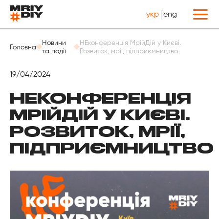
укр
eng
Назад
Новини
НЕконференція МрійДій у Києві.
Головна
та події
Розвиток, мрії, підприємництво
19/04/2024
НЕКОНФЕРЕНЦІЯ
МРІЙДІЙ У КИЄВІ.
РОЗВИТОК, МРІЇ,
ПІДПРИЄМНИЦТВО