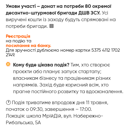
Умови участі – донат на потреби 80 окремої
десантно-штурмової бригади ДШВ ЗСУ.
Усі
виручені кошти із заходу будуть спрямовані на
потреби бригади. 🟦
Реєстрація
на подію та
посилання на банку.
Для зручності дублюємо номер картки 5375 4112 1702
2149.
Кому буде цікава подія?
Тим, хто створює
проєкти або планує запуск стартапу;
власникам бізнесу та працівникам різних
напрямків. Захід буде корисний всім, хто
прагне постійного розвитку та вдосконалення.
🕐 Подія триватиме впродовж дня 11 травня,
початок о 09:30, завершення – 17:00.
Локація: школа МрійДій, вул. Набережно-
Рибальська, 5А