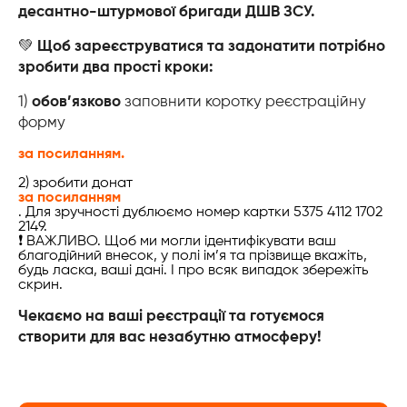
десантно-штурмової бригади ДШВ ЗСУ.
💚
Щоб зареєструватися та задонатити потрібно
зробити два прості кроки:
1)
обов’язково
заповнити коротку реєстраційну
форму
за посиланням.
2) зробити донат
за посиланням
. Для зручності дублюємо номер картки 5375 4112 1702
2149.
❗ ВАЖЛИВО. Щоб ми могли ідентифікувати ваш
благодійний внесок, у полі ім’я та прізвище вкажіть,
будь ласка, ваші дані. І про всяк випадок збережіть
скрин.
Чекаємо на ваші реєстрації та готуємося
створити для вас незабутню атмосферу!