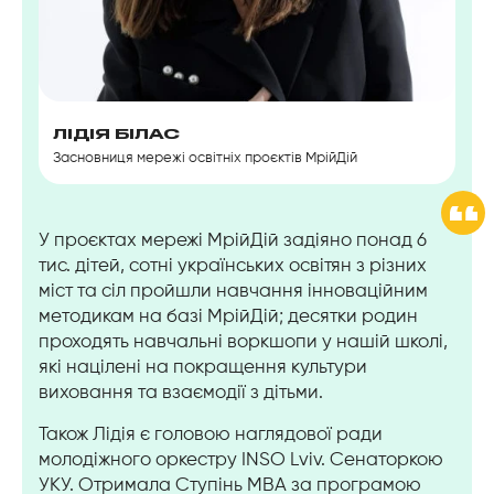
ЛІДІЯ БІЛАС
Засновниця мережі освітніх проєктів МрійДій
У проєктах мережі МрійДій задіяно понад 6
тис. дітей, сотні українських освітян з різних
міст та сіл пройшли навчання інноваційним
методикам на базі МрійДій; десятки родин
проходять навчальні воркшопи у нашій школі,
які націлені на покращення культури
виховання та взаємодії з дітьми.
Також Лідія є головою наглядової ради
молодіжного оркестру INSO Lviv. Сенаторкою
УКУ.
Отримала Ступінь МВА за програмою