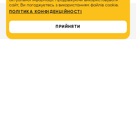
актуальної інформації. Продовжуючи використовувати
сайт, Ви погоджуєтесь з використанням файлів cookie.
ПОЛІТИКА КОНФІДЕНЦІЙНОСТІ
Більше
ПРИЙНЯТИ
Новини та події
MRIYDIY Shop
FAQ
Школа
MRIYDIY
Нормативні документи
Садок
Контакти
MRIYDIY
0800 333 191
Табори
MRIYDIY