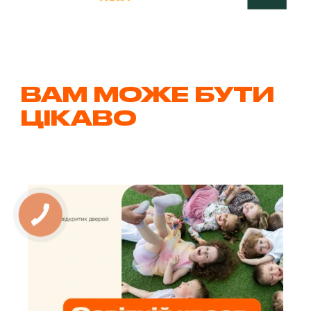
ВАМ МОЖЕ БУТИ
ЦІКАВО
Дл
них
до
пр