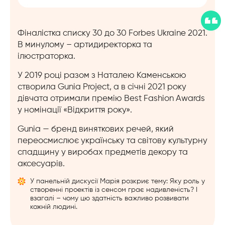
Фіналістка списку 30 до 30 Forbes Ukraine 2021.
В минулому – артидиректорка та
ілюстраторка.
У 2019 році разом з Наталею Каменською
створила Gunia Project, а в січні 2021 року
дівчата отримали премію Best Fashion Awards
у номінації «Відкриття року».
Gunia — бренд виняткових речей, який
переосмислює українську та світову культурну
спадщину у виробах предметів декору та
аксесуарів.
У панельній дискусії Марія розкриє тему: Яку роль у
створенні проектів із сенсом грає надивленість? І
взагалі – чому цю здатність важливо розвивати
кожній людині.