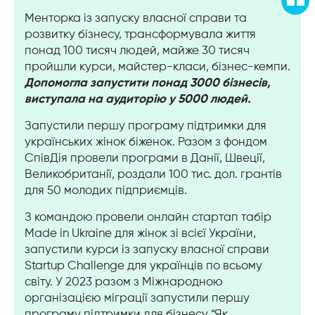
Менторка із запуску власної справи та
розвитку бізнесу, трансформувала життя
понад 100 тисяч людей, майже 30 тисяч
пройшли курси, майстер-класи, бізнес-кемпи.
Допомогла запустити понад 3000 бізнесів,
виступала на аудиторію у 5000 людей.
Запустили першу програму підтримки для
українських жінок біженок. Разом з фондом
СпівДія провели програми в Данії, Швеції,
Великобританії, роздали 100 тис. дол. грантів
для 50 молодих підприємців.
З командою провели онлайн стартап табір
Made in Ukraine для жінок зі всієї України,
запустили курси із запуску власної справи
Startup Challenge для українців по всьому
світу. У 2023 разом з Міжнародною
організацією міграції запустили першу
програму підтримки для бізнесу “Як