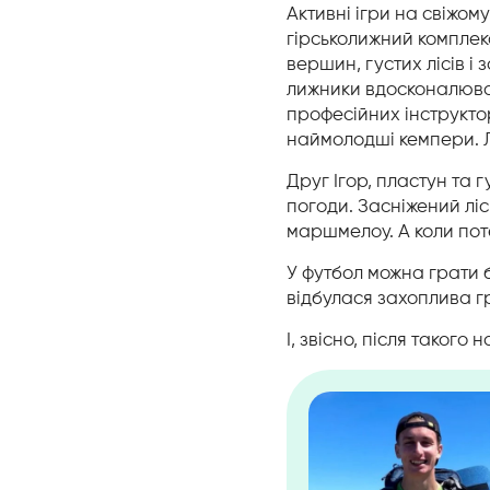
Активні ігри на свіжом
гірськолижний комплек
вершин, густих лісів і
лижники вдосконалювал
професійних інструкт
наймолодші кемпери. Л
Друг Ігор, пластун та 
погоди. Засніжений ліс
маршмелоу. А коли по
У футбол можна грати 
відбулася захоплива г
І, звісно, після таког