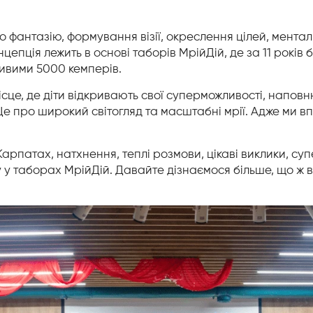
 фантазію, формування візії, окреслення цілей, ментал
цепція лежить в основі таборів МрійДій, де за 11 рокі
ливими 5000 кемперів.
ісце, де діти відкривають свої суперможливості, напов
е про широкий світогляд та масштабні мрії. Адже ми вп
 Карпатах, натхнення, теплі розмови, цікаві виклики, с
 у таборах МрійДій. Давайте дізнаємося більше, що ж 