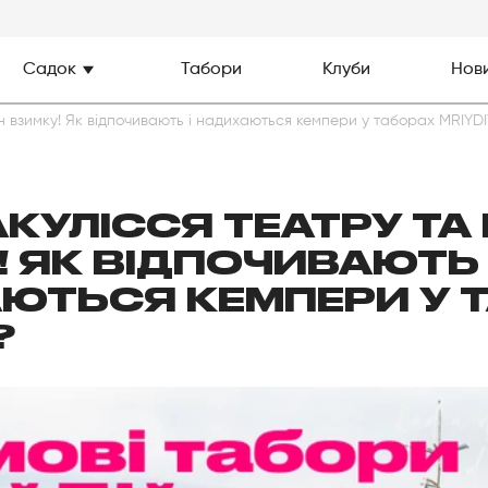
Садок
Табори
Клуби
Нови
йн взимку! Як відпочивають і надихаються кемпери у таборах MRIYD
АКУЛІССЯ ТЕАТРУ ТА
 ЯК ВІДПОЧИВАЮТЬ 
ЮТЬСЯ КЕМПЕРИ У 
?