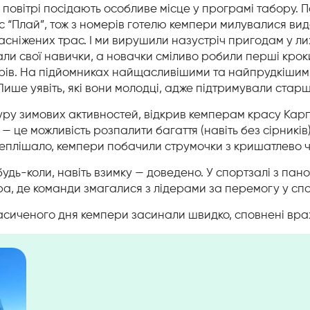
у повітрі посідають особливе місце у програмі табору.
с “Плай”, тож з номерів готелю кемпери милувалися ви
 засніжених трас. І ми вирушили назустріч пригодам у л
и свої навички, а новачки сміливо робили перші крок
орів. На підйомниках найщасливішими та найпрудкішим
ише уявіть, які вони молодці, адже підтримували старш
гуру зимових активностей, відкрив кемперам красу Карп
 — це можливість розпалити багаття (навіть без сірників
теплішало, кемпери побачили струмочки з кришатлево 
будь-коли, навіть взимку
—
доведено. У спортзалі з пан
ра, де команди змагалися з лідерами за перемогу у спо
о насиченого дня кемпери засинали швидко, сповнені вра