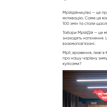
Мрійдійництво — це про
мотивацію. Саме ця кон
100 змін та стали щас
Табори МрійДій — це м
знаходять натхнення. Ц
взаємопов’язані.
Мрії, враження, лижі в
про нашу чарівну зиму
кулісами?