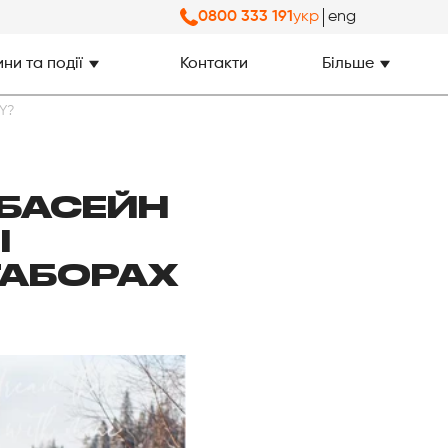
укр
eng
0800 333 191
ни та події
Контакти
Більше
IY?
 БАСЕЙН
І
ТАБОРАХ