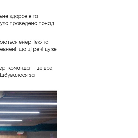
ьне здоров’я та
в було проведено понад
нюються енергією та
евнені, що ці речі дуже
упер-команда — це все
відбувалося за