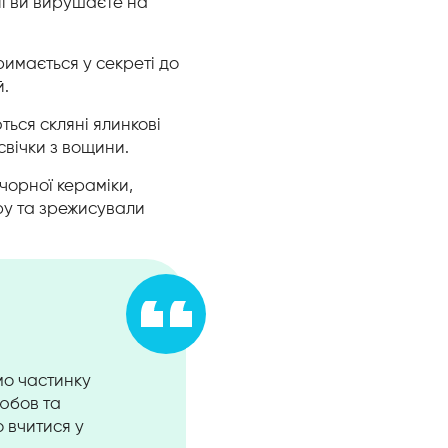
ні ви вирушаєте на
имається у секреті до
й.
ься скляні ялинкові
свічки з вощини.
чорної кераміки,
ру та зрежисували
мо частинку
любов та
 вчитися у