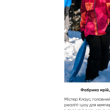
Фабрика мрій,
Містер Клаус, головни
реаліті-шоу для кемпер