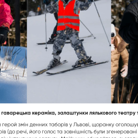
 гаварецька кераміка, залаштунки лялькового театру та
й герой змін денних таборів у Львові, щоранку оголошу
ів (до речі, його голос та зовнішність були згенерован