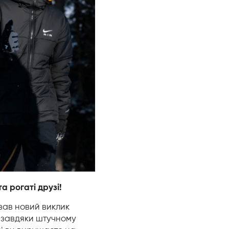
 рогаті друзі!
вав новий виклик
і завдяки штучному