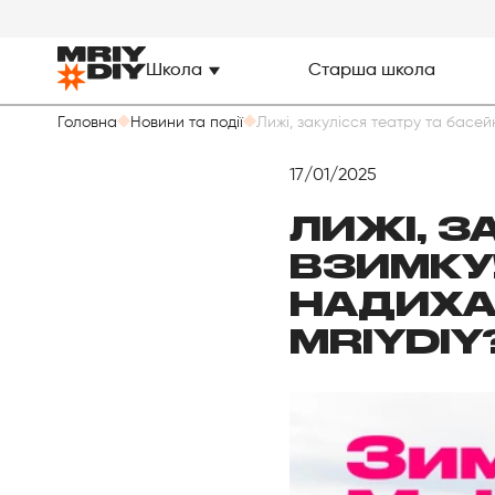
Школа
Старша школа
Головна
Новини та події
Лижі, закулісся театру та басе
17/01/2025
ЛИЖІ, З
ВЗИМКУ!
НАДИХА
MRIYDIY