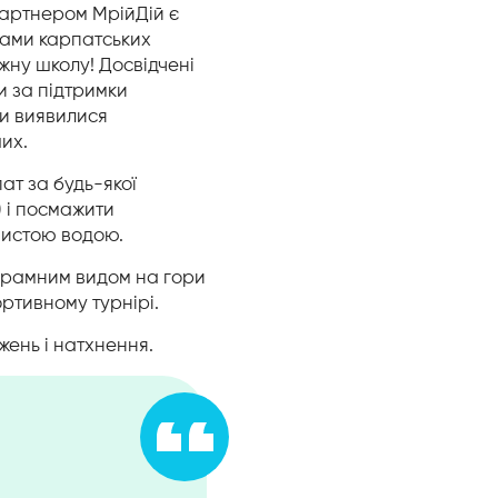
 Партнером МрійДій є
дами карпатських
ижну школу! Досвідчені
и за підтримки
и виявилися
их.
ат за будь-якої
) і посмажити
чистою водою.
орамним видом на гори
ртивному турнірі.
жень і натхнення.