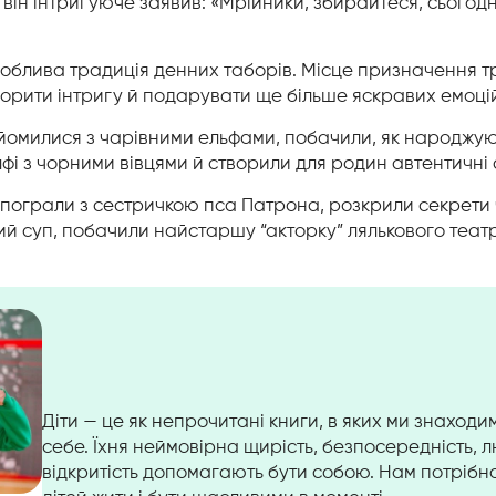
я він інтригуюче заявив:
«
Мрійники, збирайтеся, сьогод
соблива традиція денних таборів. Місце призначення тр
творити інтригу й подарувати ще більше яскравих емоці
йомилися з чарівними ельфами, побачили, як народжуют
фі з чорними вівцями й створили для родин автентичні 
и пограли з сестричкою пса Патрона, розкрили секрети 
й суп, побачили найстаршу “акторку” лялькового теат
Діти
—
це як непрочитані книги, в яких ми знаходи
себе. Їхня неймовірна щирість, безпосередність, 
відкритість допомагають бути собою. Нам потрібно