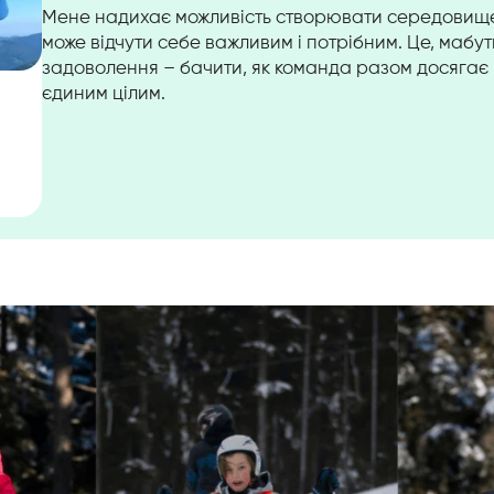
Мене надихає можливість створювати середовище
може відчути себе важливим і потрібним. Це, мабу
задоволення – бачити, як команда разом досягає ц
єдиним цілим.