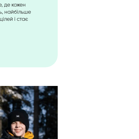
, де кожен
ть, найбільше
ілей і стає