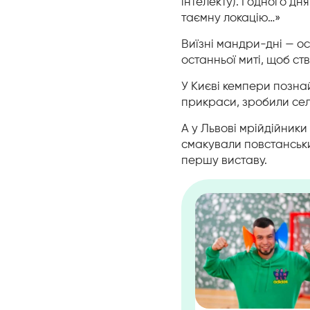
інтелекту). І одного дн
таємну локацію…
»
Виїзні мандри-дні — о
останньої миті, щоб с
У Києві кемпери позна
прикраси, зробили сел
А у Львові мрійдійник
смакували повстанськи
першу виставу.