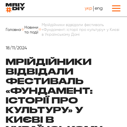
укр
eng
Назад
Мрійдійники відвідали фестиваль
Новини
Головна
«Фундамент: історії про культуру» у Києві
та події
в Українському Домі
18/11/2024
МРІЙДІЙНИКИ
ВІДВІДАЛИ
ФЕСТИВАЛЬ
«ФУНДАМЕНТ:
ІСТОРІЇ ПРО
КУЛЬТУРУ» У
КИЄВІ В