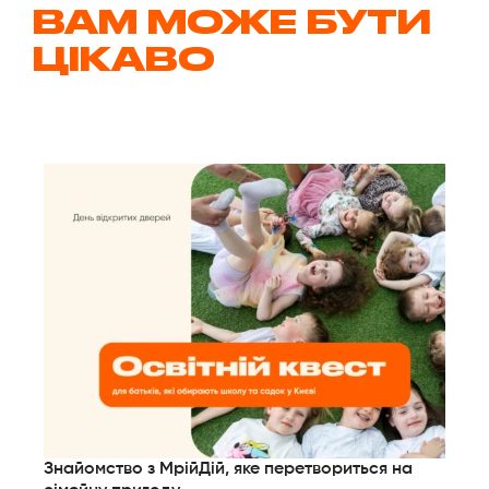
ВАМ МОЖЕ БУТИ
ЦІКАВО
Знайомство з МрійДій, яке перетвориться на
Дл