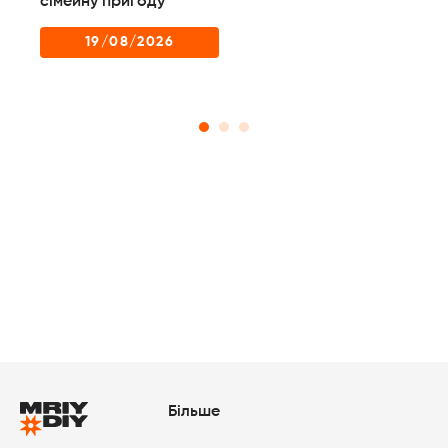
них
сімейну пригоду
до
пр
19/08/2026
Більше