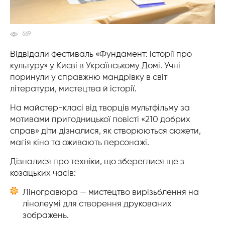
669
Відвідали фестиваль «Фундамент: історії про
культуру» у Києві в Українському Домі. Учні
поринули у справжню мандрівку в світ
літератури, мистецтва й історії.
На майстер-класі від творців мультфільму за
мотивами пригодницької повісті «210 добрих
справ» діти дізналися, як створюються сюжети,
магія кіно та оживають персонажі.
Дізналися про техніки, що збереглися ще з
козацьких часів:
Ліногравюра — мистецтво вирізьблення на
лінолеумі для створення друкованих
зображень.