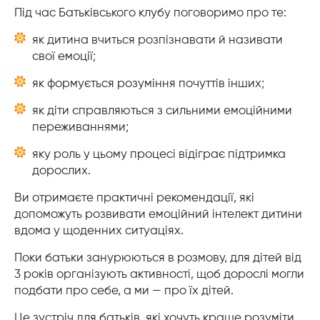
Під час Батьківського клубу поговоримо про те:
як дитина вчиться розпізнавати й називати
свої емоції;
як формується розуміння почуттів інших;
як діти справляються з сильними емоційними
переживаннями;
яку роль у цьому процесі відіграє підтримка
дорослих.
Ви отримаєте практичні рекомендації, які
допоможуть розвивати емоційний інтелект дитини
вдома у щоденних ситуаціях.
Поки батьки занурюються в розмову, для дітей від
3 років організують активності, щоб дорослі могли
подбати про себе, а ми — про їх дітей.
Це зустріч для батьків, які хочуть краще розуміти