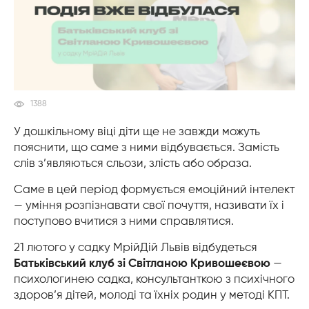
1388
У дошкільному віці діти ще не завжди можуть
пояснити, що саме з ними відбувається. Замість
слів з’являються сльози, злість або образа.
Саме в цей період формується емоційний інтелект
— уміння розпізнавати свої почуття, називати їх і
поступово вчитися з ними справлятися.
21 лютого у садку МрійДій Львів відбудеться
Батьківський клуб зі Світланою Кривошеєвою
—
психологинею садка, консультанткою з психічного
здоров’я дітей, молоді та їхніх родин у методі КПТ.