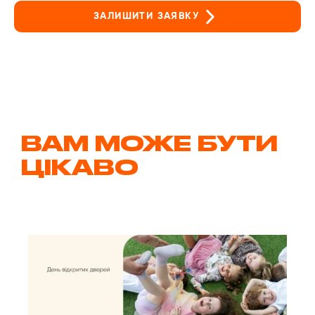
ЗАЛИШИТИ ЗАЯВКУ
ВАМ МОЖЕ БУТИ
ЦІКАВО
Дл
них
до
пр