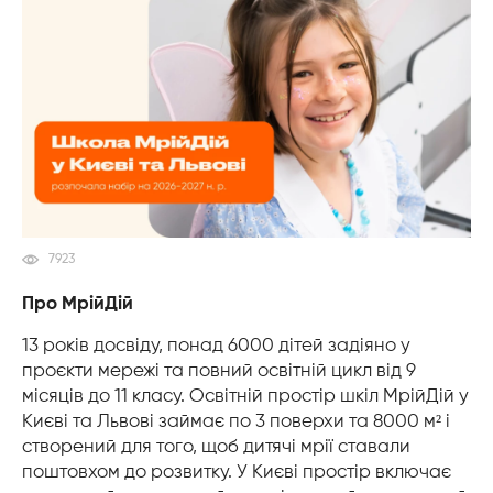
7923
Про МрійДій
13 років досвіду, понад 6000 дітей задіяно у
проєкти мережі та повний освітній цикл від 9
місяців до 11 класу. Освітній простір шкіл МрійДій у
Києві та Львові займає по 3 поверхи та 8000 м² і
створений для того, щоб дитячі мрії ставали
поштовхом до розвитку. У Києві простір включає