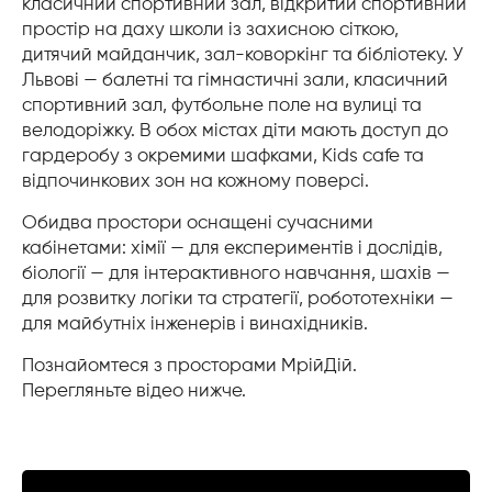
класичний спортивний зал, відкритий спортивний
простір на даху школи із захисною сіткою,
дитячий майданчик, зал-коворкінг та бібліотеку. У
Львові — балетні та гімнастичні зали, класичний
спортивний зал, футбольне поле на вулиці та
велодоріжку. В обох містах діти мають доступ до
гардеробу з окремими шафками, Kids cafe та
відпочинкових зон на кожному поверсі.
Обидва простори оснащені сучасними
кабінетами: хімії — для експериментів і дослідів,
біології — для інтерактивного навчання, шахів —
для розвитку логіки та стратегії, робототехніки —
для майбутніх інженерів і винахідників.
Познайомтеся з просторами МрійДій.
Перегляньте відео нижче.