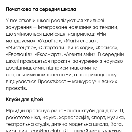
Початкова та середня школа
У початковій школі реалізуються хвильові
занурення — інтегроване навчання за темами,
що змінюються щомісяця, наприклад: «Ми
мандруємо», «Україна», «Магія слова»,
«Мистецтво», «Стартапи і винаходи», «Космос»,
«Еволюція», «Екосмарт», «Агенти змін». В середній
школі проводяться проєктні занурення з науково-
дослідницькими, підприємницькими та
соціальними компонентами, а наприкінці року
відбувається ПроєктФест — конкурс учнівських
проєктів.
Клуби для дітей
МрійДій пропонує різноманітні клуби для дітей: IT,
робототехніка, наука, хореографія, спорт, музика,
театральна студія, дитяча модельна школа, йога,
чирлідинг, cooking club, «Я — дизайнер», художня