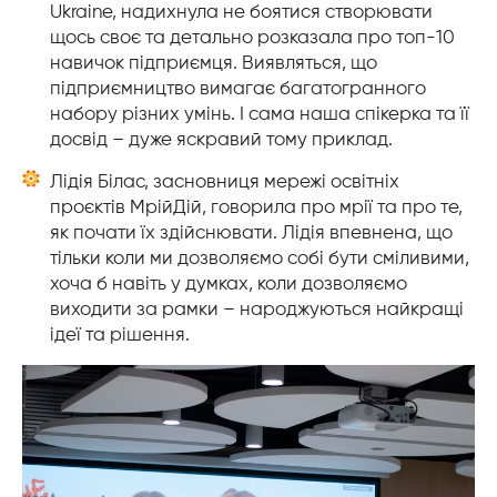
Ukraine
, надихнула не боятися створювати
щось своє та детально розказала про топ-10
навичок підприємця. Виявляться, що
підприємництво вимагає багатогранного
набору різних умінь. І сама наша спікерка та її
досвід – дуже яскравий тому приклад.
Лідія Білас, засновниця мережі освітніх
проєктів МрійДій, говорила про мрії та про те,
як почати їх здійснювати. Лідія впевнена, що
тільки коли ми дозволяємо собі бути сміливими,
хоча б навіть у думках, коли дозволяємо
виходити за рамки – народжуються найкращі
ідеї та рішення.