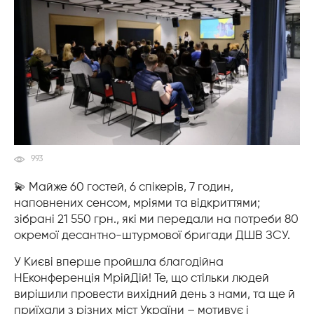
993
💫 Майже 60 гостей, 6 спікерів, 7 годин,
наповнених сенсом, мріями та відкриттями;
зібрані 21 550 грн., які ми передали на потреби 80
окремої десантно-штурмової бригади ДШВ ЗСУ.
У Києві вперше пройшла благодійна
НЕконференція МрійДій! Те, що стільки людей
вирішили провести вихідний день з нами, та ще й
приїхали з різних міст України – мотивує і