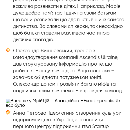
важливо розвивати в дітях. Наприклад, Марія
дуже добре пам’ятає і вдячна своїм батькам,
що вони розвивали цю здатність в ній із самого
дитинства. За словами спікерки, так необхідно,
щоб батьки ставали важливою частиною
дитячих спогадів.
Олександр Вишневський, тренер з
командоутворення компанії Ascendis Ukraine,
дав структуровану інформацію про те, що
робить команду командою. А що навпаки –
заважає обʼєднати потужне комʼюніті.
Олександр допоміг розвіяти багато міфів та
поділився цілим комплексом вправ для команд.
Анна Петрова, ідеологиня створення культури
підприємництва в Україні, засновниця
першого центру підприємництва
Startup