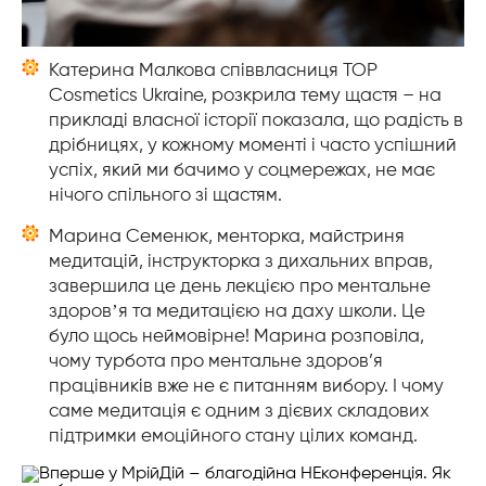
Катерина Малкова співвласниця
TOP
Cosmetics Ukraine
, розкрила тему щастя – на
прикладі власної історії показала, що радість в
дрібницях, у кожному моменті і часто успішний
успіх, який ми бачимо у соцмережах, не має
нічого спільного зі щастям.
Марина Семенюк, менторка, майстриня
медитацій, інструкторка з дихальних вправ,
завершила це день лекцією про ментальне
здоровʼя та медитацією на даху школи. Це
було щось неймовірне! Марина розповіла,
чому турбота про ментальне здоров’я
працівників вже не є питанням вибору. І чому
саме медитація є одним з дієвих складових
підтримки емоційного стану цілих команд.