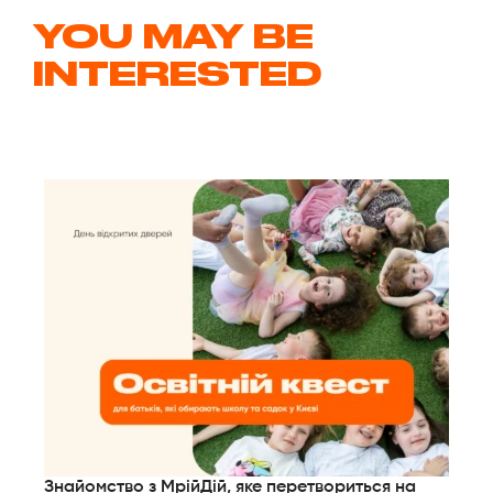
YOU MAY BE
INTERESTED
Знайомство з МрійДій, яке перетвориться на
Дл