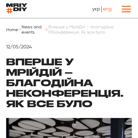
укр
eng
Назад
News and
Вперше у МрійДій – благодійна
Home
events
НЕконференція. Як все було
12/05/2024
ВПЕРШЕ У
МРІЙДІЙ –
БЛАГОДІЙНА
НЕКОНФЕРЕНЦІЯ.
ЯК ВСЕ БУЛО