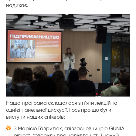
надихає.
Наша програма складалася з п’яти лекцій та
однієї панельної дискусії. І ось про що були
виступи наших спікерів:
З Марією Гаврилюк, співзасновницею GUNIA
project, говорили про надивленість і чому її