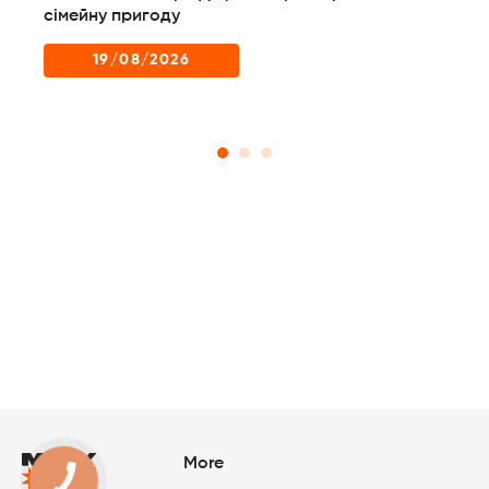
них
сімейну пригоду
до
пр
19/08/2026
More