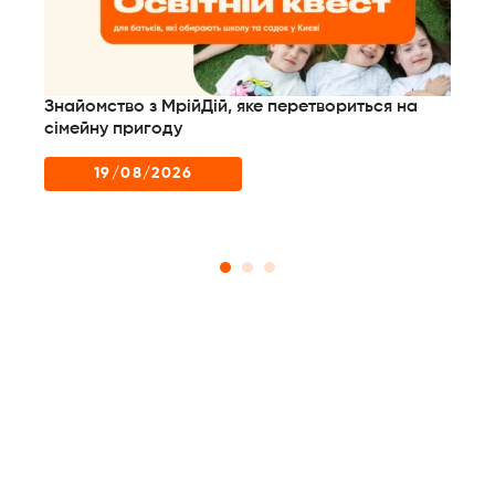
Знайомство з МрійДій, яке перетвориться на
Но
сімейну пригоду
пр
сц
19/08/2026