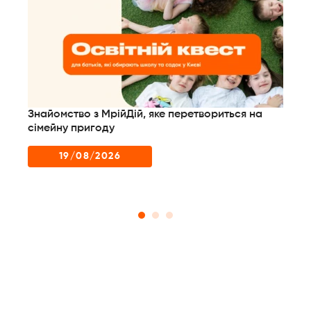
Знайомство з МрійДій, яке перетвориться на
Но
сімейну пригоду
пр
сц
19/08/2026