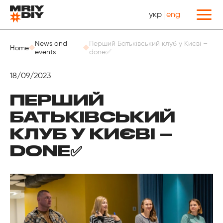
укр
eng
Назад
News and
Перший Батьківський клуб у Києві –
Home
events
done✅
18/09/2023
ПЕРШИЙ
БАТЬКІВСЬКИЙ
КЛУБ У КИЄВІ –
DONE✅