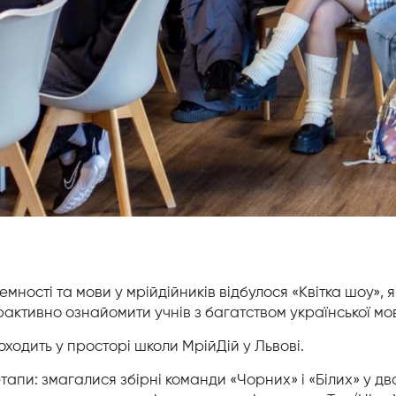
емності та мови у мрійдійників відбулося «Квітка шоу», я
рактивно ознайомити учнів з багатством української мо
роходить у просторі школи МрійДій у Львові.
тапи: змагалися збірні команди «Чорних» і «Білих» у дв