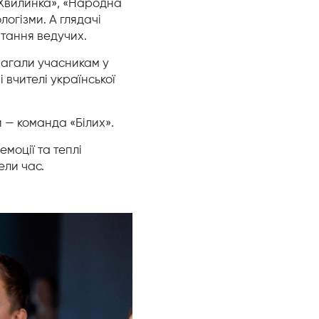
 «Хвилинка», «Народна
логізми. А глядачі
тання ведучих.
магали учасникам у
вчителі української
и — команда «Білих».
моції та теплі
ели час.