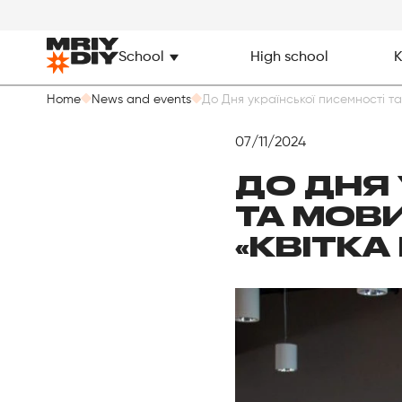
School
High school
K
Home
News and events
До Дня української писемності та
07/11/2024
ДО ДНЯ 
ТА МОВИ
«КВІТКА