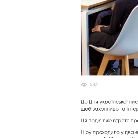
682
До Дня української пис
щоб захопливо та інте
‎Ця подія вже втретє п
‎Шоу проходило у два е