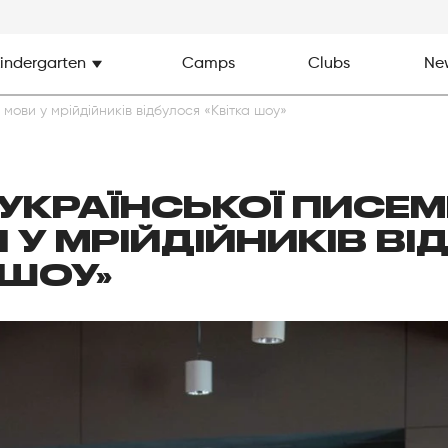
indergarten
Camps
Clubs
Ne
 мови у мрійдійників відбулося «Квітка шоу»
УКРАЇНСЬКОЇ ПИСЕ
 У МРІЙДІЙНИКІВ В
 ШОУ»