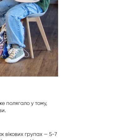
ке полягало у тому,
ви.
ох вікових групах — 5-7