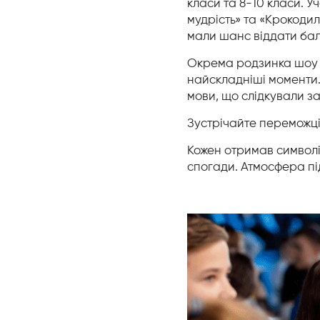
класи та 8-10 класи. У
мудрість» та «Крокодил
мали шанс віддати ба
‎Окрема родзинка шоу 
найскладніші моменти.
мови, що слідкували з
‎Зустрічайте переможці
‎Кожен отримав символі
спогади. Атмосфера під