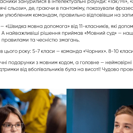
часники занурилися в інтелектуальні раунди: «Так/Ні»,
ячі сльози», де, граючи в пантоміму, показували фразео
ли улюбленим командам, правильно відповівши на запи
— «Швидка мовна допомога» від 11-класників, які допо
 А найважливіші рішення приймав «Мовний суд» — наші 
а правилами та чесністю змагань.
в цього року
: 5-7 класи — команда «Чорних». 8-10 клас
чні подарунки з мовним кодом, а головне — неймовірні е
тримки від вболівальників була на висоті! Чудово пров