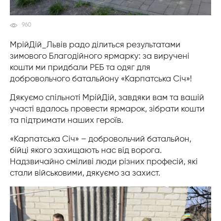
960
МрійДій_Львів радо ділиться результатами
зимового Благодійного ярмарку: за виручені
кошти ми придбали РЕБ та одяг для
добровольчого батальйону «Карпатська Січ»!
Дякуємо спільноті МрійДій, завдяки вам та вашій
участі вдалось провести ярмарок, зібрати кошти
та підтримати наших героїв.
«Карпатська Січ» – добровольчий батальйон,
бійці якого захищають нас від ворога.
Надзвичайно сміливі люди різних професій, які
стали військовими, дякуємо за захист.