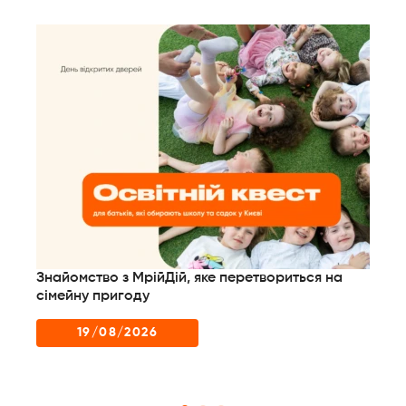
Знайомство з МрійДій, яке перетвориться на
Дл
них
сімейну пригоду
до
пр
19/08/2026