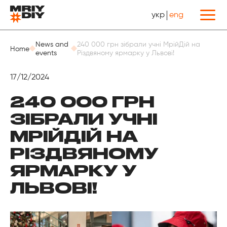
укр
eng
Назад
News and
240 000 грн зібрали учні МрійДій на
Home
events
Різдвяному ярмарку у Львові!
17/12/2024
240 000 ГРН
ЗІБРАЛИ УЧНІ
МРІЙДІЙ НА
РІЗДВЯНОМУ
ЯРМАРКУ У
ЛЬВОВІ!