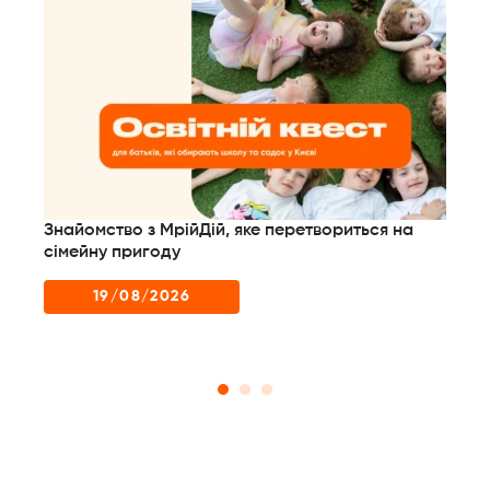
Знайомство з МрійДій, яке перетвориться на
Дл
них
сімейну пригоду
до
пр
19/08/2026