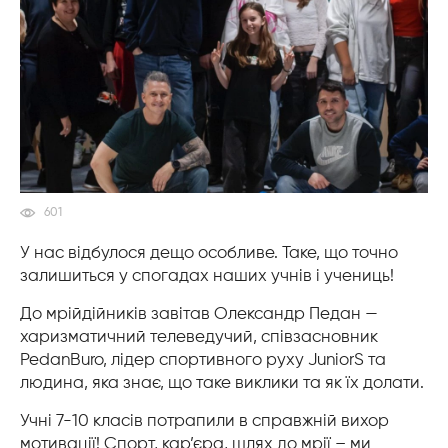
601
У нас відбулося дещо особливе. Таке, що точно
залишиться у спогадах наших учнів і учениць!
До мрійдійників завітав Олександр Педан —
харизматичний телеведучий, співзасновник
PedanBuro, лідер спортивного руху JuniorS та
людина, яка знає, що таке виклики та як їх долати.
Учні 7-10 класів потрапили в справжній вихор
мотивації! Спорт, кар’єра, шлях до мрії – ми