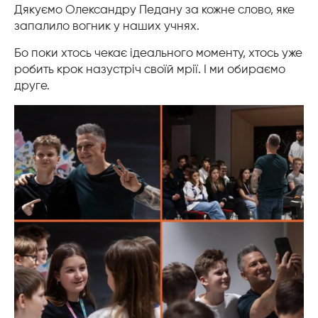
Дякуємо Олександру Педану за кожне слово, яке
запалило вогник у наших учнях.
Бо поки хтось чекає ідеального моменту, хтось уже
робить крок назустріч своїй мрії. І ми обираємо
друге.