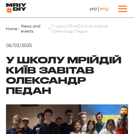
укр
eng
Назад
News and
У школу МрійДій Київ завітав
Home
events
Олександр Педан
06/03/2025
У ШКОЛУ МРІЙДІЙ
КИЇВ ЗАВІТАВ
ОЛЕКСАНДР
ПЕДАН