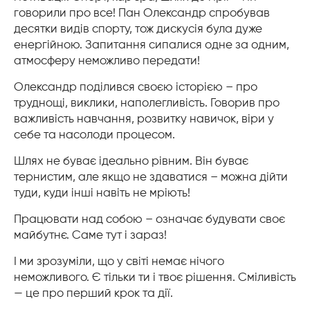
говорили про все! Пан Олександр спробував
десятки видів спорту, тож дискусія була дуже
енергійною. Запитання сипалися одне за одним,
атмосферу неможливо передати!
Олександр поділився своєю історією – про
труднощі, виклики, наполегливість. Говорив про
важливість навчання, розвитку навичок, віри у
себе та насолоди процесом.
Шлях не буває ідеально рівним. Він буває
тернистим, але якщо не здаватися – можна дійти
туди, куди інші навіть не мріють!
Працювати над собою – означає будувати своє
майбутнє. Саме тут і зараз!
І ми зрозуміли, що у світі немає нічого
неможливого. Є тільки ти і твоє рішення. Сміливість
— це про перший крок та дії.