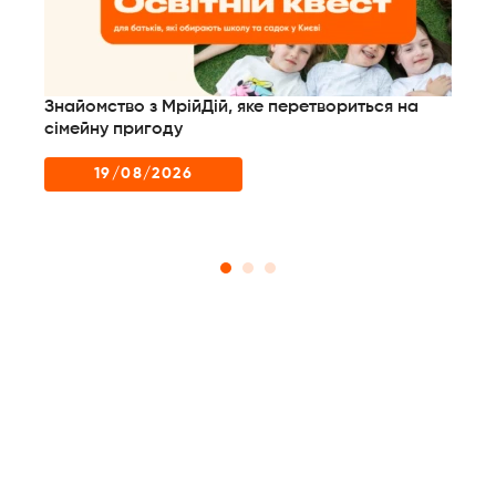
Знайомство з МрійДій, яке перетвориться на
Дл
них
сімейну пригоду
до
пр
19/08/2026