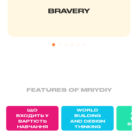
BRAVERY
FEATURES OF MRIYDIY
ЩО
WORLD
A
ВХОДИТЬ У
BUILDING
EN
ВАРТІСТЬ
AND DESIGN
SU
НАВЧАННЯ
THINKING