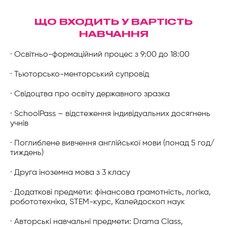
ЩО ВХОДИТЬ У ВАРТІСТЬ
НАВЧАННЯ
· Освітньо-формаційний процес з 9:00 до 18:00
· Тьюторсько-менторський супровід
· Свідоцтва про освіту державного зразка
· SchoolPass – відстеження індивідуальних досягнень
учнів
· Поглиблене вивчення англійської мови (понад 5 год/
тиждень)
· Друга іноземна мова з 3 класу
· Додаткові предмети: фінансова грамотність, логіка,
робототехніка, STEM-курс, Калейдоскоп наук
· Авторські навчальні предмети: Drama Class,