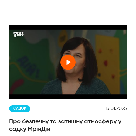
23
15.01.2025
САДОК
Про безпечну та затишну атмосферу у
садку МрійДій