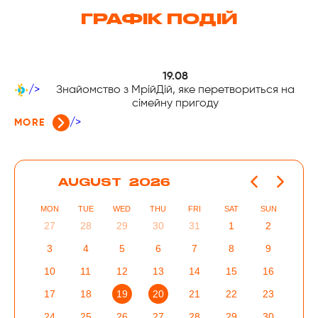
ГРАФІК ПОДІЙ
19.08
/>
Знайомство з МрійДій, яке перетвориться на
сімейну пригоду
/>
MORE
AUGUST
2026
MON
TUE
WED
THU
FRI
SAT
SUN
27
28
29
30
31
1
2
3
4
5
6
7
8
9
10
11
12
13
14
15
16
17
18
19
20
21
22
23
24
25
26
27
28
29
30