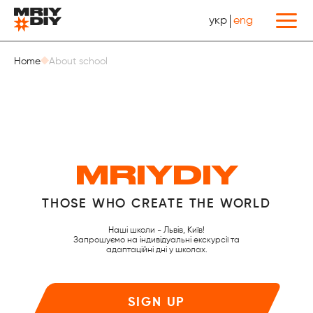
укр
eng
Назад
Home
About school
MRIYDIY
THOSE WHO CREATE THE WORLD
Наші школи - Львів, Київ!
Запрошуємо на індивідуальні екскурсії та
адаптаційні дні у школах.
SIGN UP