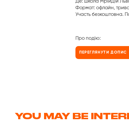
Де: школа МрійДій Льв
Формат: офлайн, тривал
Участь безкоштовна. П
Про подію:
ПЕРЕГЛЯНУТИ ДОПИС
YOU MAY BE INTE