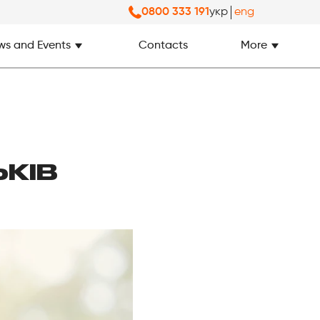
укр
eng
0800 333 191
ws and Events
Contacts
More
ЬКІВ