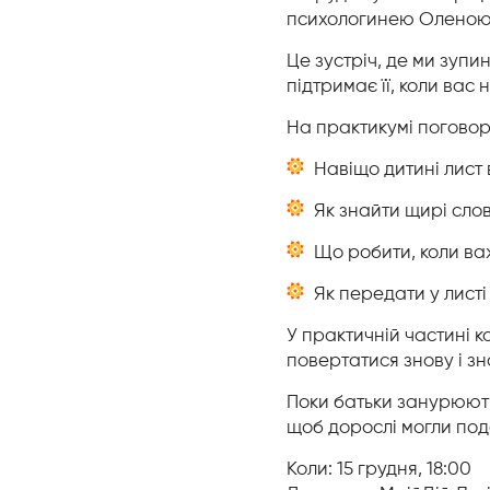
психологинею Оленою
Це зустріч, де ми зупи
підтримає її, коли вас
На практикумі погово
Навіщо дитині лист в
Як знайти щирі сло
Що робити, коли важ
Як передати у листі
У практичній частині к
повертатися знову і зн
Поки батьки занурюютьс
щоб дорослі могли подб
Коли: 15 грудня, 18:00