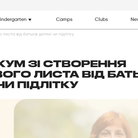
indergarten
Camps
Clubs
Ne
листа від батьків дитині чи підлітку
КУМ ЗІ СТВОРЕННЯ
ГО ЛИСТА ВІД БАТ
ЧИ ПІДЛІТКУ