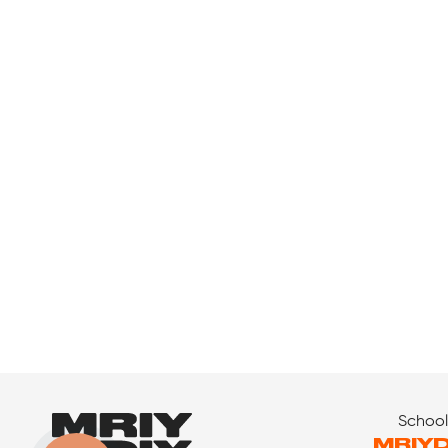
Schoo
MRIYD