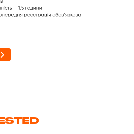
ів
ість — 1,5 години
опередня реєстрація обов’язкова.
RESTED