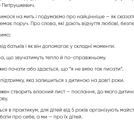
 Петрушкевич.
нимося на мить і подумаємо про найцінніше — як сказати
 немає поруч. Про слова, які дають відчуття любові, безп
римо:
ід батьків і як він допомагає у складні моменти.
ва, що звучатимуть тепло й по-справжньому.
ко почати або здається, що “я не вмію так писати”.
 підтримку, яка залишиться з дитиною на довгі роки.
ожен створить власний лист — послання, до якого дитина
ову.
я в практикум, для дітей від 5 років організують майст
ати про себе, а ми — про їх дітей.