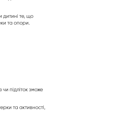
 дитині те, що
еки та опори.
 чи підліток зможе
ерки та активності,