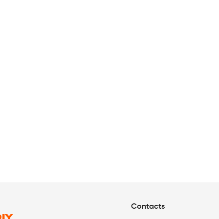
l
Contacts
IY